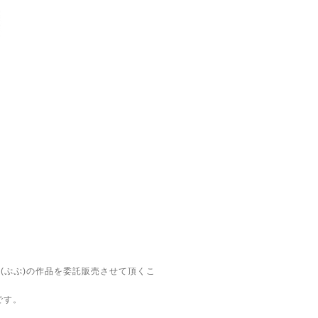
布(ぷぷ)の作品を委託販売させて頂くこ
です。