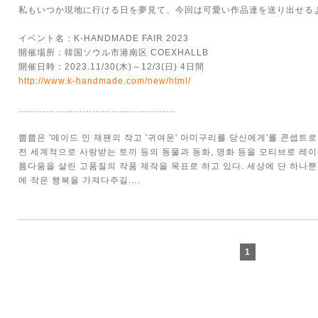
私もいつか現地に行ける日を夢見て、今回は可愛い作品達を送り出せる
イベント名：K-HANDMADE FAIR 2023
開催場所：韓国ソウル市港南区 COEXHALLB
開催日時：2023.11/30(木)～12/3(日) 4日間
http://www.k-handmade.com/new/html/
……………………………………………
뿝뿝은 '메이드 인 재팬의 작고 '귀여운' 아미구리를 당신에게'를 콘셉트
전 세계적으로 사랑받는 토끼 등의 동물과 동화, 명화 등을 모티브로 레이스
름다움을 살린 고품질의 작품 제작을 목표로 하고 있다. 세상에 단 하나
에 작은 행복을 가져다주길....
1